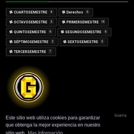
CUARTOSEMESTRE
4
Derechos
6
OCTAVOSEMESTRE
3
PRIMERSEMESTRE
14
QUINTOSEMESTRE
6
SEGUNDOSEMESTRE
6
SÉPTIMOSEMESTRE
2
SEXTOSEMESTRE
5
TERCERSEMESTRE
7
Este sitio web proporciona una variedad de información de buena
Este sitio web utiliza cookies para garantizar
calidad, tutorialen Internet mediante el uso de diferentes
que obtenga la mejor experiencia en nuestro
plataformas gratuitas en línea. Administrador GENARO .
sitio web.
Mas Información.